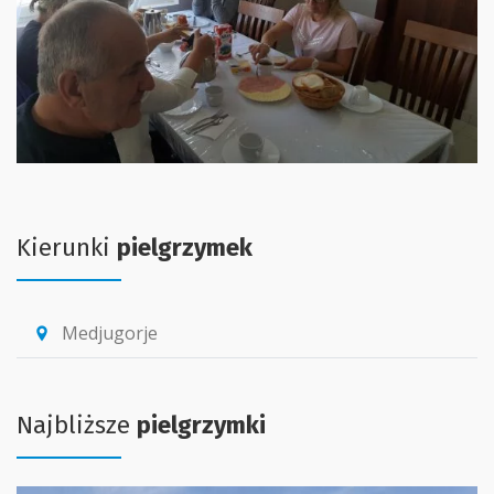
Kierunki
pielgrzymek
Medjugorje
location_pin
Najbliższe
pielgrzymki