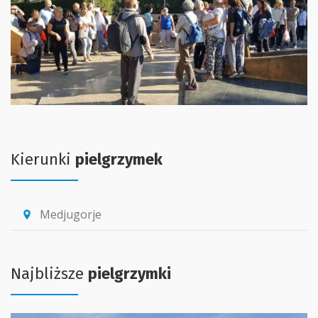
Kierunki
pielgrzymek
Medjugorje
location_pin
Najbliższe
pielgrzymki