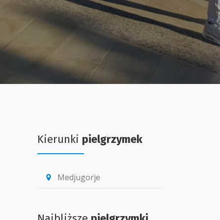
Kierunki
pielgrzymek
Medjugorje
location_pin
Najbliższe
pielgrzymki