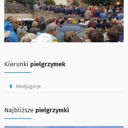
Kierunki
pielgrzymek
Medjugorje
location_pin
Najbliższe
pielgrzymki