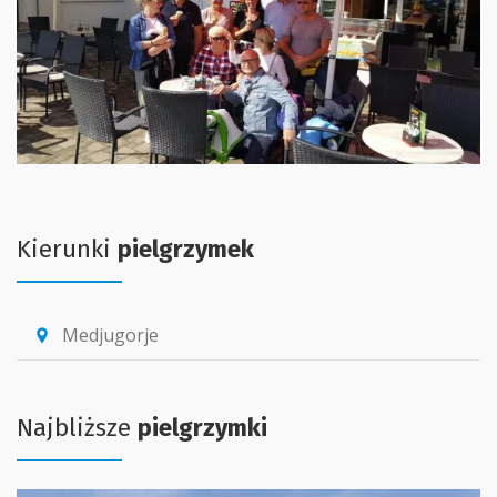
Kierunki
pielgrzymek
Medjugorje
location_pin
Najbliższe
pielgrzymki