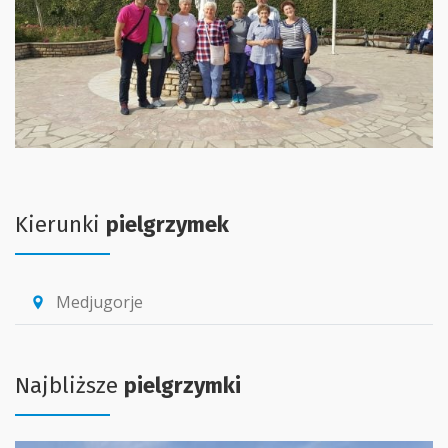
Kierunki
pielgrzymek
Medjugorje
location_pin
Najbliższe
pielgrzymki