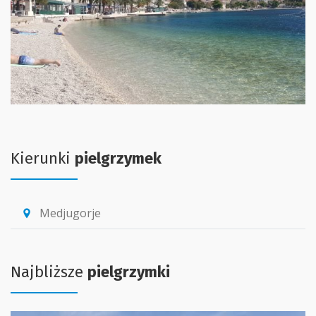
Kierunki
pielgrzymek
Medjugorje
location_pin
Najbliższe
pielgrzymki