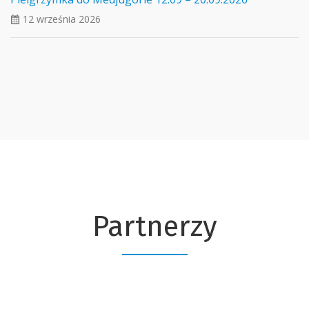
12 września 2026
ui_calendar
Partnerzy