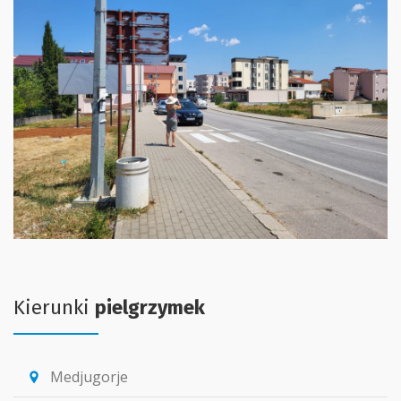
Kierunki
pielgrzymek
Medjugorje
location_pin