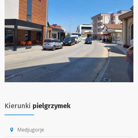
Kierunki
pielgrzymek
Medjugorje
location_pin