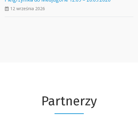
12 września 2026
ui_calendar
Partnerzy