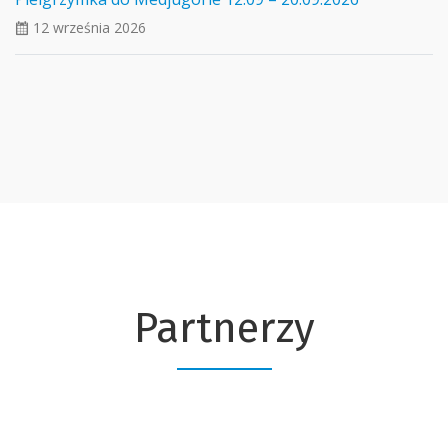
12 września 2026
ui_calendar
Partnerzy