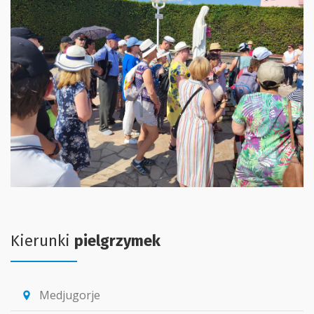
Kierunki
pielgrzymek
Medjugorje
location_pin