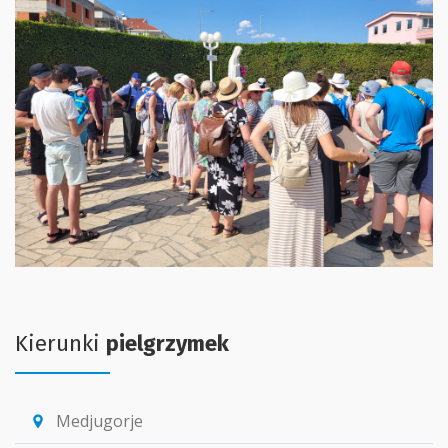
Kierunki
pielgrzymek
Medjugorje
location_pin