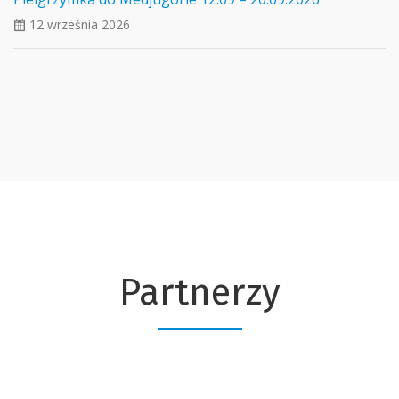
12 września 2026
ui_calendar
Partnerzy