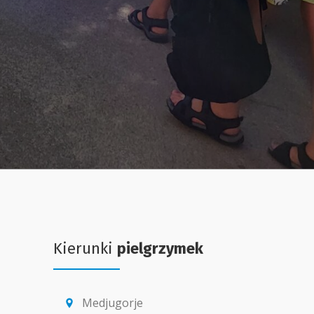
Kierunki
pielgrzymek
Medjugorje
location_pin