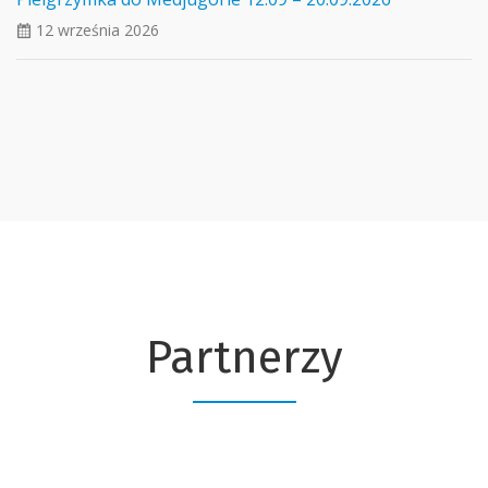
12 września 2026
ui_calendar
Partnerzy