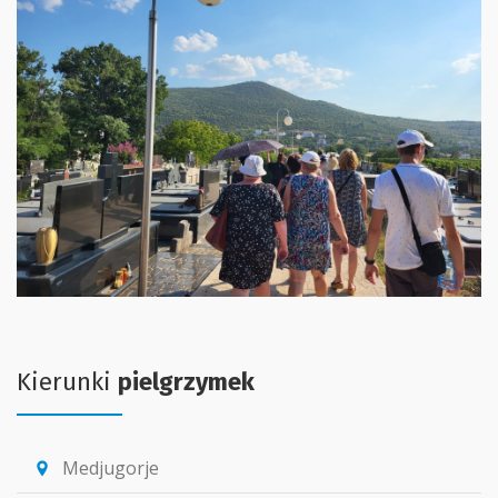
Kierunki
pielgrzymek
Medjugorje
location_pin