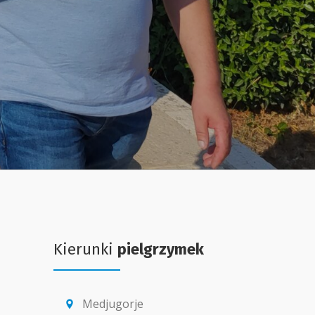
Kierunki
pielgrzymek
Medjugorje
location_pin