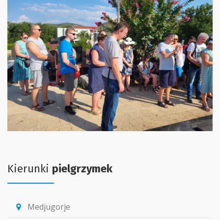
Kierunki
pielgrzymek
Medjugorje
location_pin