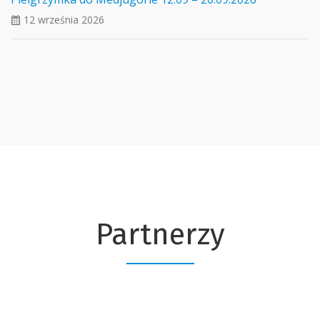
12 września 2026
ui_calendar
Partnerzy