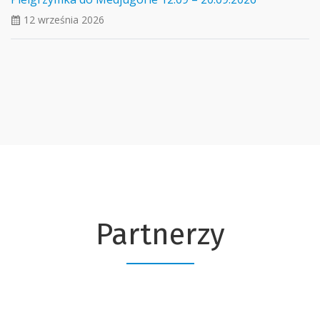
12 września 2026
ui_calendar
Partnerzy