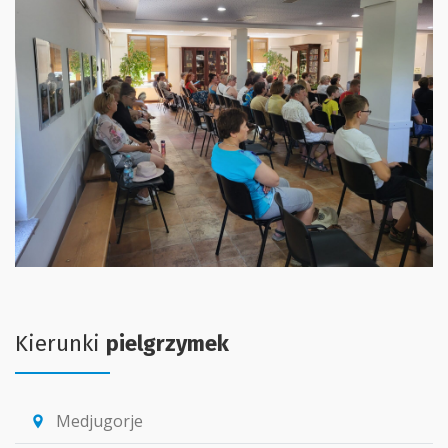
Kierunki
pielgrzymek
Medjugorje
location_pin