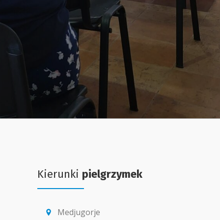
Kierunki
pielgrzymek
Medjugorje
location_pin