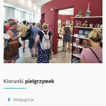
Kierunki
pielgrzymek
Medjugorje
location_pin