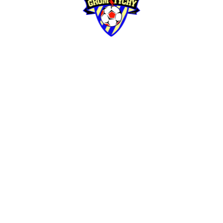
Dane
kontaktowe
Dobra Droga Renata Berger
NIP: 6461715869
Nr konta: ING Bank Śląski
35 1050 1399 1000 0092 5722 8792