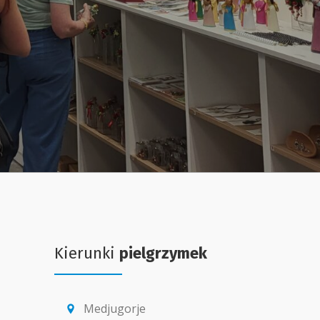
Kierunki
pielgrzymek
Medjugorje
location_pin