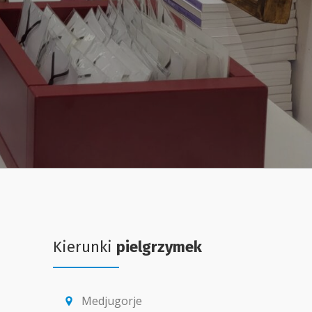
Kierunki
pielgrzymek
Medjugorje
location_pin