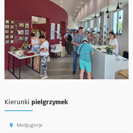
Kierunki
pielgrzymek
Medjugorje
location_pin