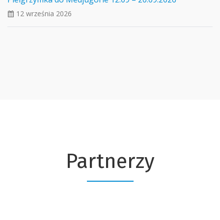
12 września 2026
ui_calendar
Partnerzy