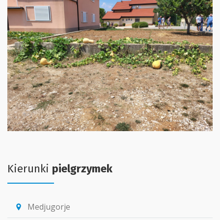
Kierunki
pielgrzymek
Medjugorje
location_pin