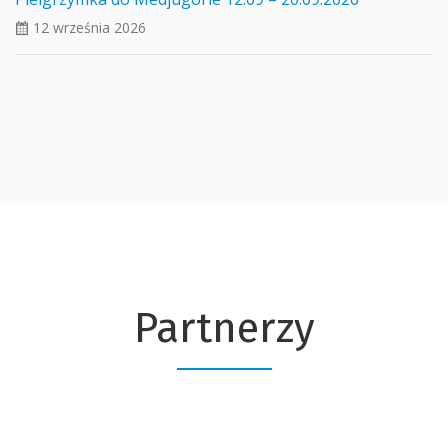
12 września 2026
ui_calendar
Partnerzy