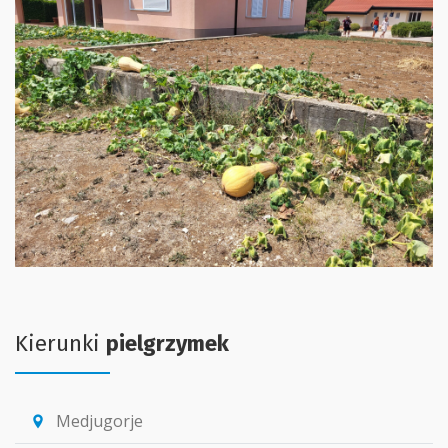
Kierunki
pielgrzymek
Medjugorje
location_pin