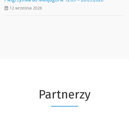
12 września 2026
ui_calendar
Partnerzy