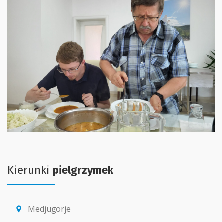
Kierunki
pielgrzymek
Medjugorje
location_pin