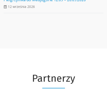
12 września 2026
ui_calendar
Partnerzy