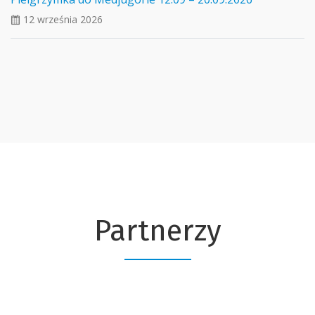
12 września 2026
ui_calendar
Partnerzy