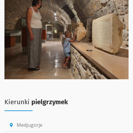
Kierunki
pielgrzymek
Medjugorje
location_pin