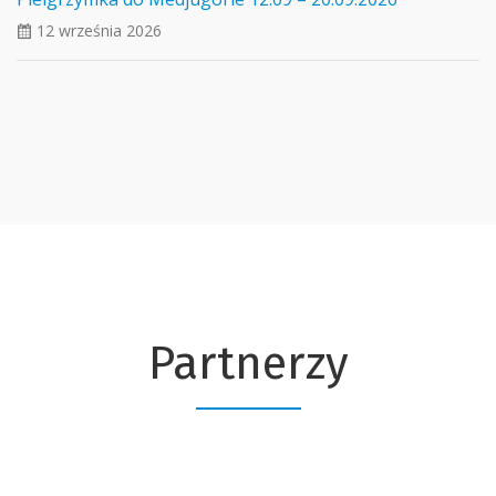
12 września 2026
ui_calendar
Partnerzy