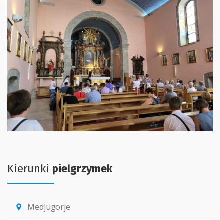
Kierunki
pielgrzymek
Medjugorje
location_pin