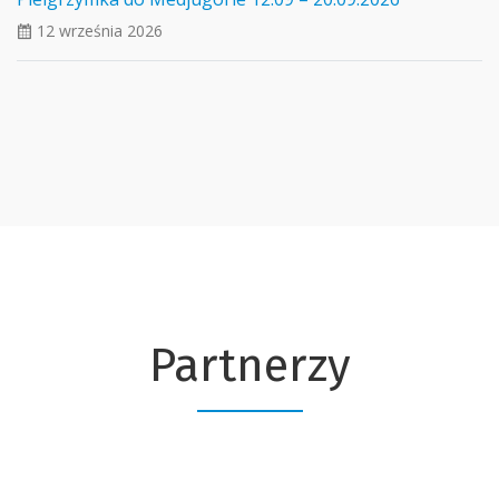
12 września 2026
ui_calendar
Partnerzy