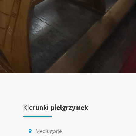
Kierunki
pielgrzymek
Medjugorje
location_pin