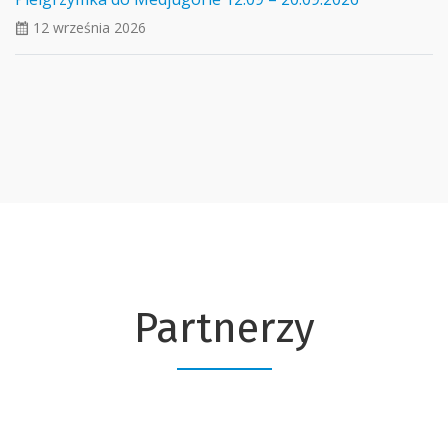
12 września 2026
ui_calendar
Partnerzy