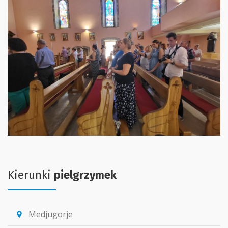
Kierunki
pielgrzymek
Medjugorje
location_pin