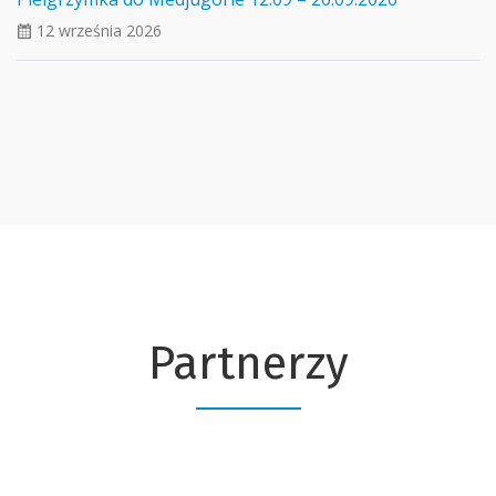
12 września 2026
ui_calendar
Partnerzy