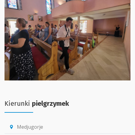
Kierunki
pielgrzymek
Medjugorje
location_pin