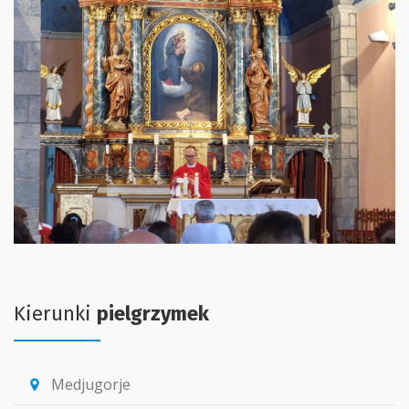
Kierunki
pielgrzymek
Medjugorje
location_pin