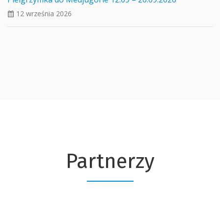
12 września 2026
ui_calendar
Partnerzy