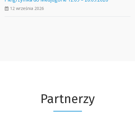
12 września 2026
ui_calendar
Partnerzy