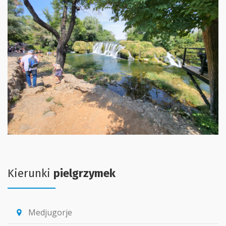
Kierunki
pielgrzymek
Medjugorje
location_pin