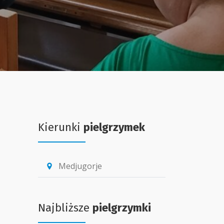
Kierunki
pielgrzymek
Medjugorje
location_pin
Najbliższe
pielgrzymki