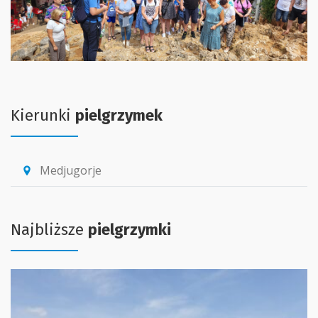
Kierunki
pielgrzymek
Medjugorje
location_pin
Najbliższe
pielgrzymki