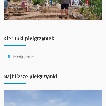
Kierunki
pielgrzymek
Medjugorje
location_pin
Najbliższe
pielgrzymki