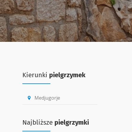
Kierunki
pielgrzymek
Medjugorje
location_pin
Najbliższe
pielgrzymki