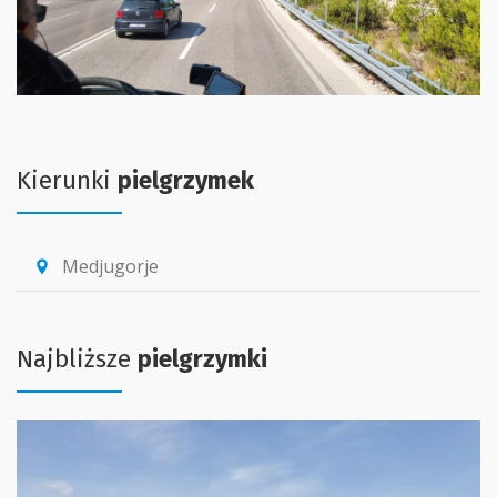
Kierunki
pielgrzymek
Medjugorje
location_pin
Najbliższe
pielgrzymki