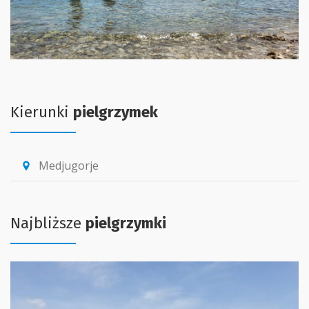
Kierunki
pielgrzymek
Medjugorje
location_pin
Najbliższe
pielgrzymki