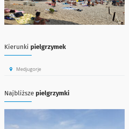
Kierunki
pielgrzymek
Medjugorje
location_pin
Najbliższe
pielgrzymki