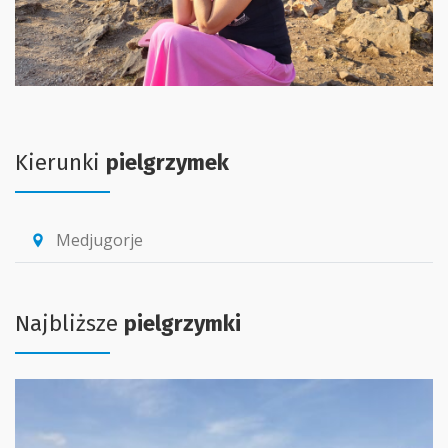
Kierunki
pielgrzymek
Medjugorje
location_pin
Najbliższe
pielgrzymki