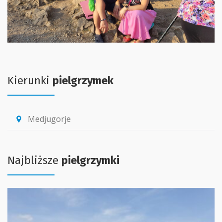
Kierunki
pielgrzymek
Medjugorje
location_pin
Najbliższe
pielgrzymki