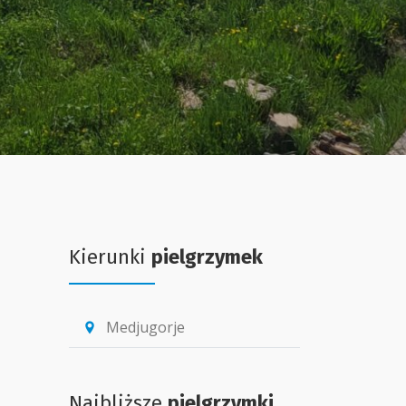
Kierunki
pielgrzymek
Medjugorje
location_pin
Najbliższe
pielgrzymki