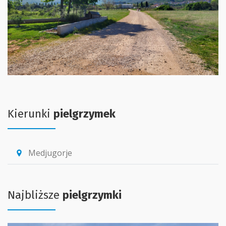
Kierunki
pielgrzymek
Medjugorje
location_pin
Najbliższe
pielgrzymki