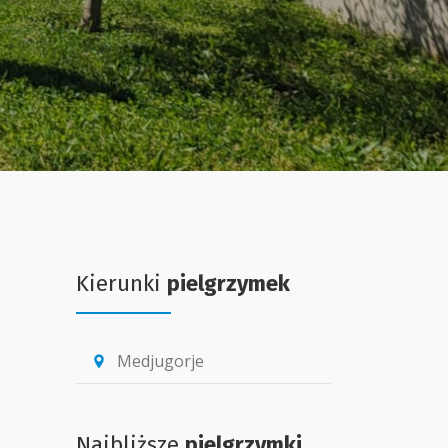
Kierunki
pielgrzymek
Medjugorje
location_pin
Najbliższe
pielgrzymki