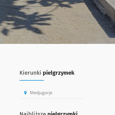
Kierunki
pielgrzymek
Medjugorje
location_pin
Najbliższe
pielgrzymki