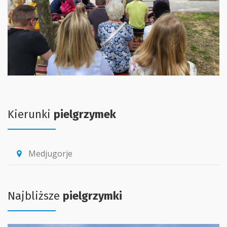
Kierunki
pielgrzymek
Medjugorje
location_pin
Najbliższe
pielgrzymki