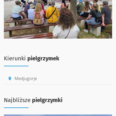
Kierunki
pielgrzymek
Medjugorje
location_pin
Najbliższe
pielgrzymki