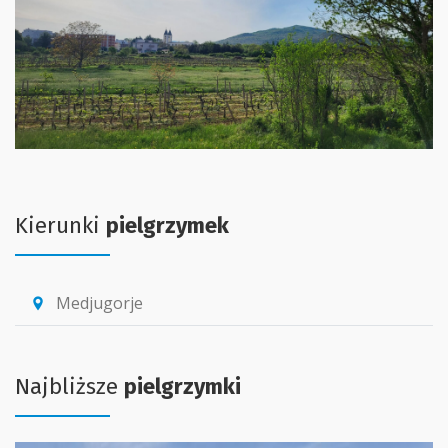
Kierunki
pielgrzymek
Medjugorje
location_pin
Najbliższe
pielgrzymki