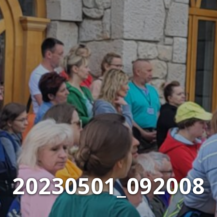
20230501_092008