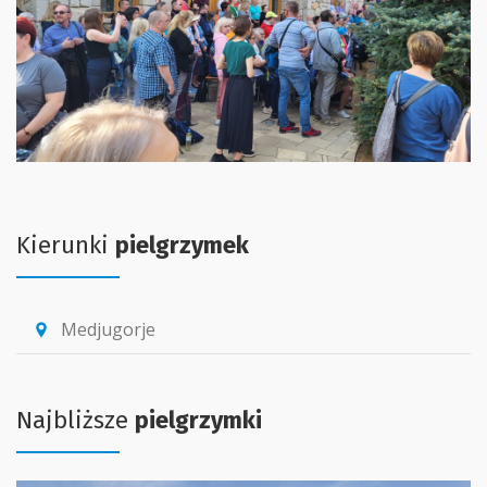
Kierunki
pielgrzymek
Medjugorje
location_pin
Najbliższe
pielgrzymki