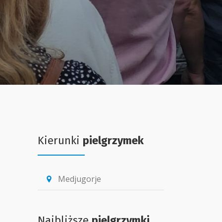
Kierunki
pielgrzymek
Medjugorje
location_pin
Najbliższe
pielgrzymki